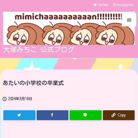
Twitter
Instagram


メニュ

大塚みちこ 公式ブログ
サイド

前へ

あたいの小学校の卒業式
次へ


2024年3月19日
検索
Copy