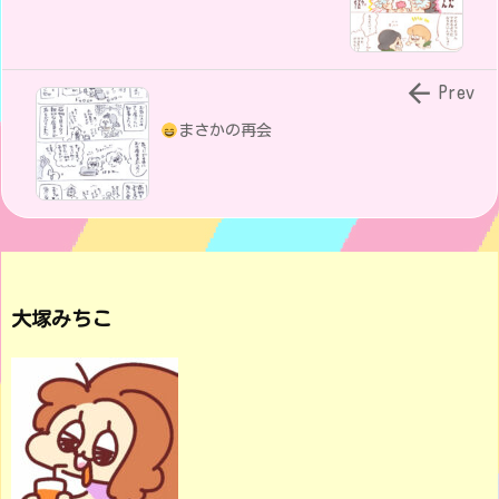

Prev
まさかの再会
大塚みちこ