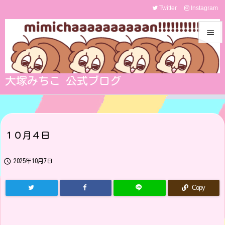
Twitter
Instagram


メニュ

大塚みちこ 公式ブログ
サイド

前へ

１０月４日
次へ


2025年10月7日
検索
Copy