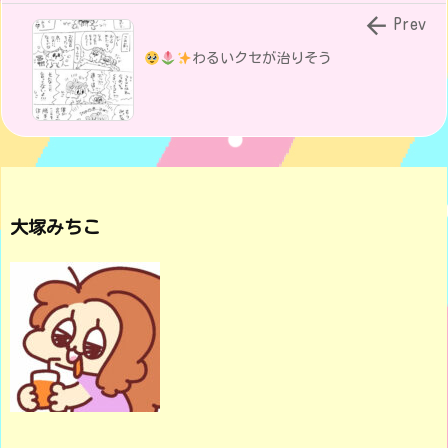

Prev
わるいクセが治りそう
大塚みちこ