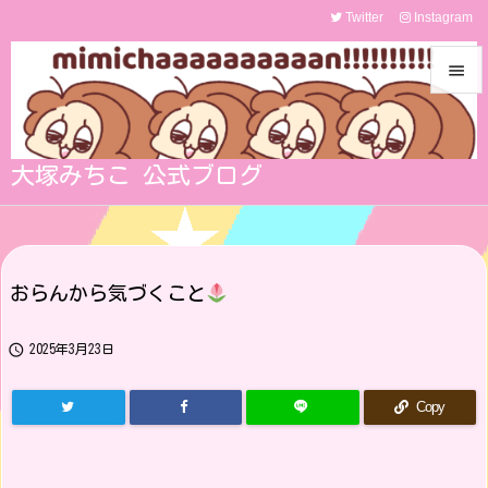
Twitter
Instagram


メニュ

大塚みちこ 公式ブログ
サイド

前へ

おらんから気づくこと
次へ


2025年3月23日
検索
Copy